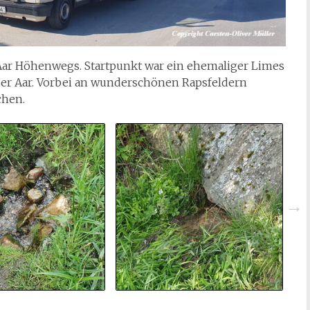
 Aar Höhenwegs. Startpunkt war ein ehemaliger Limes
der Aar. Vorbei an wunderschönen Rapsfeldern
chen.